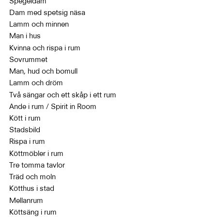
Spegeldam
Dam med spetsig näsa
Lamm och minnen
Man i hus
Kvinna och rispa i rum
Sovrummet
Man, hud och bomull
Lamm och dröm
Två sängar och ett skåp i ett rum
Ande i rum / Spirit in Room
Kött i rum
Stadsbild
Rispa i rum
Köttmöbler i rum
Tre tomma tavlor
Träd och moln
Kötthus i stad
Mellanrum
Köttsäng i rum