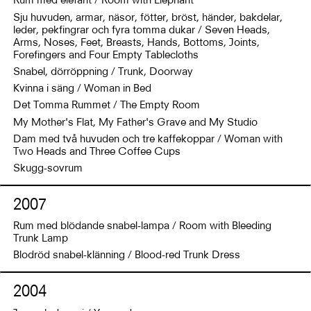
Rum med elefant / Room with Elephant
Sju huvuden, armar, näsor, fötter, bröst, händer, bakdelar,
leder, pekfingrar och fyra tomma dukar / Seven Heads,
Arms, Noses, Feet, Breasts, Hands, Bottoms, Joints,
Forefingers and Four Empty Tablecloths
Snabel, dörröppning / Trunk, Doorway
Kvinna i säng / Woman in Bed
Det Tomma Rummet / The Empty Room
My Mother's Flat, My Father's Grave and My Studio
Dam med två huvuden och tre kaffekoppar / Woman with
Two Heads and Three Coffee Cups
Skugg-sovrum
2007
Rum med blödande snabel-lampa / Room with Bleeding
Trunk Lamp
Blodröd snabel-klänning / Blood-red Trunk Dress
2004