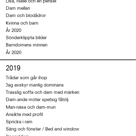
Lisa, Nalle och en pensel
Dam mellan
Dam och blodådror
Kvinna och barn
År 2020
Sönderklippta bilder
Barndomens minnen
År 2020
2019
Trådar som går ihop
Jag avskyr manlig dominans
Trasslig soffa och dam med märken
Dam-ande möter spetsig fåtölj
Man-näsa och dam-mun
Ansikte med profil
Spricka i ram
Säng och fönster / Bed and window