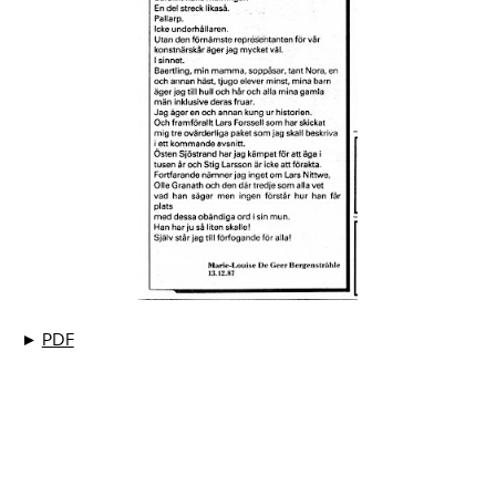
►
PDF